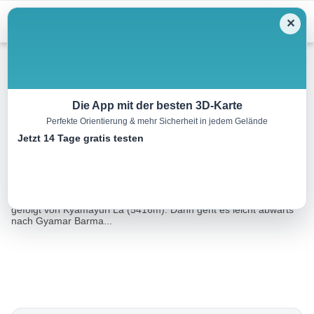
Menu
✕
Bergwandern
Die App mit der besten 3D-Karte
Perfekte Orientierung & mehr Sicherheit in jedem Gelände
Tso Kar – Tso Moriri : Tag 2
Jetzt 14 Tage gratis testen
17.2 km
08:00 h
855 m
339 m
Eine Tour von:
OpenStreetMap
Es werden zwei Pässe bestiegen: Horlam Kongka La (4900m)
gefolgt von Kyamayuri La (5416m). Dann geht es leicht abwärts
nach Gyamar Barma...