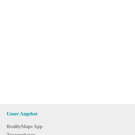
Unser Angebot
RealityMaps App
Tourenplaner