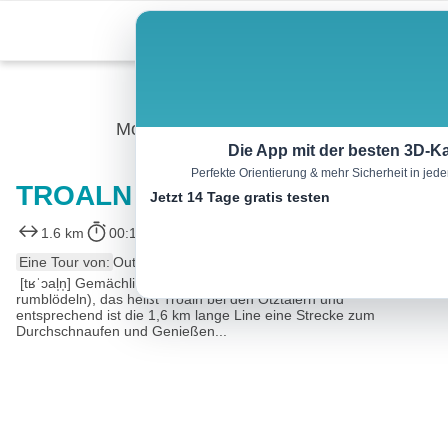
Skip
Menu
to
content
Mountainbike
Die App mit der besten 3D-Ka
Perfekte Orientierung & mehr Sicherheit in je
TROALN LINE (6034)
Jetzt 14 Tage gratis testen
1.6 km
00:13 h
1 m
73 m
Eine Tour von:
Outdooractive
[tʁˈɔal̩n̩] Gemächlich trödeln (und dabei gern ein wenig
rumblödeln), das heißt Troaln bei den Ötztalern und
entsprechend ist die 1,6 km lange Line eine Strecke zum
Durchschnaufen und Genießen...