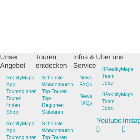
Unser
Touren
Infos &
Über uns
Angebot
entdecken
Service
RealityMaps
Team
RealityMaps
Schönste
News
Jobs
App
Wandertouren
FAQs
Tourenplaner
Top-Touren
RealityMaps
News
Touren
Top-
Team
FAQs
finden
Regionen
Jobs
Shop
Skitouren
Youtube
Insta
RealityMaps
Schönste
App
Wandertouren
Tourenplaner
Top-Touren