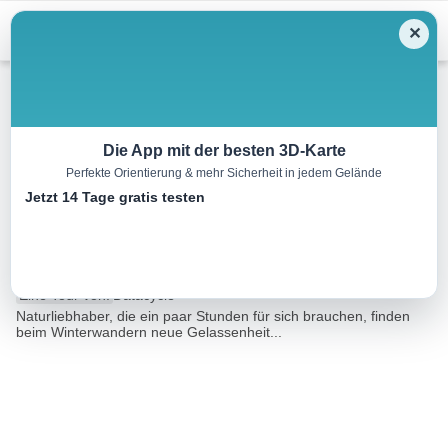
Menu
✕
Winterwandern
Die App mit der besten 3D-Karte
Perfekte Orientierung & mehr Sicherheit in jedem Gelände
Tressdorfer Alm – Sonnenalpe
Jetzt 14 Tage gratis testen
Nassfeld
4.0 km
01:30 h
138 m
133 m
Eine Tour von:
Datacycle
Naturliebhaber, die ein paar Stunden für sich brauchen, finden
beim Winterwandern neue Gelassenheit...