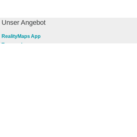
Unser Angebot
RealityMaps App
Tourenplaner
Touren finden
Shop
Touren entdecken
Schönste Wandertouren
Top-Touren
Top-Regionen
Skitouren
Infos & Service
News