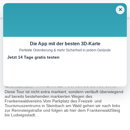
Menu
✕
Wandern
Die App mit der besten 3D-Karte
Perfekte Orientierung & mehr Sicherheit in jedem Gelände
Trekking zu Schiefer, Gold und
Jetzt 14 Tage gratis testen
Weiße Frauen
18.9 km
06:30 h
680 m
632 m
Eine Tour von:
FRANKENWALD TOURISMUS Service Center
Diese Tour ist nicht extra markiert, sondern verläuft überwiegend
auf bereits bestehenden markierten Wegen des
Frankenwaldvereins.Vom Parkplatz des Freizeit- und
Tourismuszentrums in Steinbach am Wald gehen wir nach links
zur Rennsteigstraße und folgen ab hier dem FrankenwaldSteig
bis Ludwigsstadt...