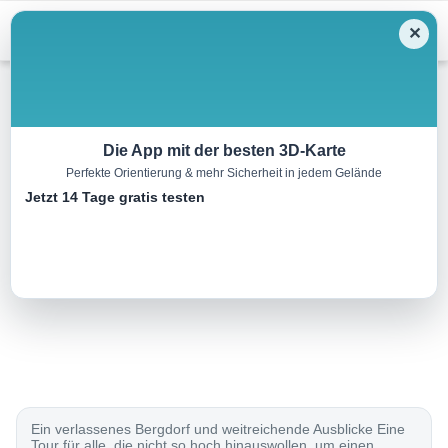
Menu
✕
Wandern
Die App mit der besten 3D-Karte
Perfekte Orientierung & mehr Sicherheit in jedem Gelände
Tozal de Pueyo, 1602 m
Jetzt 14 Tage gratis testen
10.7 km
04:30 h
729 m
729 m
Eine Tour von:
Rother Wanderführer Pyrenäen 1 (Roger Büdeler)
Ausgangspunkt: Parkplatz am Camping von Oto, 900 m...
Ein verlassenes Bergdorf und weitreichende Ausblicke Eine
Tour für alle, die nicht so hoch hinauswollen, um einen