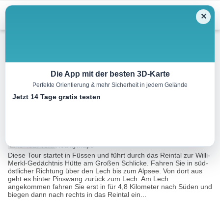
Menu
✕
Mountainbike
Die App mit der besten 3D-Karte
Perfekte Orientierung & mehr Sicherheit in jedem Gelände
Tour zur Willi-Merkl-
Jetzt 14 Tage gratis testen
Gedächtnis Hütte
44.8 km
03:07 h
1412 m
1412 m
Eine Tour von:
RealityMaps
Diese Tour startet in Füssen und führt durch das Reintal zur Willi-
Merkl-Gedächtnis Hütte am Großen Schlicke. Fahren Sie in süd-
östlicher Richtung über den Lech bis zum Alpsee. Von dort aus
geht es hinter Pinswang zurück zum Lech. Am Lech
angekommen fahren Sie erst in für 4,8 Kilometer nach Süden und
biegen dann nach rechts in das Reintal ein...