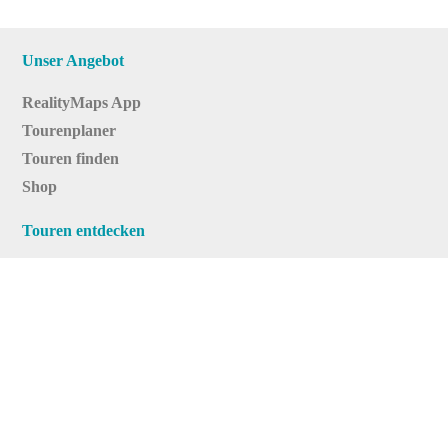
Unser Angebot
RealityMaps App
Tourenplaner
Touren finden
Shop
Touren entdecken
Schönste Wandertouren
Top-Touren
Top-Regionen
Skitouren
Infos & Service
News