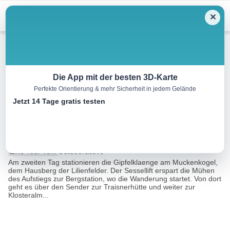
Menu
✕
Wandern
Die App mit der besten 3D-Karte
Perfekte Orientierung & mehr Sicherheit in jedem Gelände
Tour zu den Gipfelklaengen
Jetzt 14 Tage gratis testen
2019, Tag 2
6.0 km
02:00 h
296 m
296 m
Eine Tour von:
Outdooractive
Am zweiten Tag stationieren die Gipfelklaenge am Muckenkogel,
dem Hausberg der Lilienfelder. Der Sessellift erspart die Mühen
des Aufstiegs zur Bergstation, wo die Wanderung startet. Von dort
geht es über den Sender zur Traisnerhütte und weiter zur
Klosteralm...