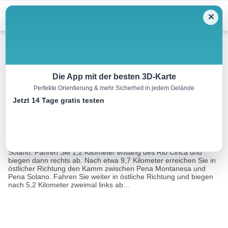
Menu
✕
Mountainbike
Die App mit der besten 3D-Karte
Perfekte Orientierung & mehr Sicherheit in jedem Gelände
Tour um den Pena Solano
Jetzt 14 Tage gratis testen
41.9 km
04:30 h
3735 m
3723 m
Eine Tour von:
RealityMaps
Diese Tour startet in Escalona und führt einmal um den Pena
Solano. Fahren Sie 1,2 Kilometer entlang des Rio Cinca und
biegen dann rechts ab. Nach etwa 9,7 Kilometer erreichen Sie in
östlicher Richtung den Kamm zwischen Pena Montanesa und
Pena Solano. Fahren Sie weiter in östliche Richtung und biegen
nach 5,2 Kilometer zweimal links ab...