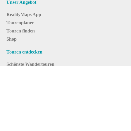
Unser Angebot
RealityMaps App
Tourenplaner
Touren finden
Shop
Touren entdecken
Schönste Wandertouren
Top-Touren
Top-Regionen
Skitouren
Infos & Service
News
FAQs