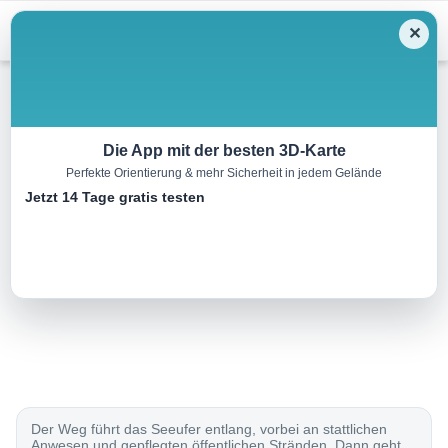
Menu
✕
Radtour
Die App mit der besten 3D-Karte
Perfekte Orientierung & mehr Sicherheit in jedem Gelände
Tour du Léman, Etappe 1/4
Jetzt 14 Tage gratis testen
58.0 km
00:00 h
600 m
600 m
Eine Tour von:
SchweizMobil
..
Der Weg führt das Seeufer entlang, vorbei an stattlichen
Anwesen und gepflegten öffentlichen Stränden. Dann geht