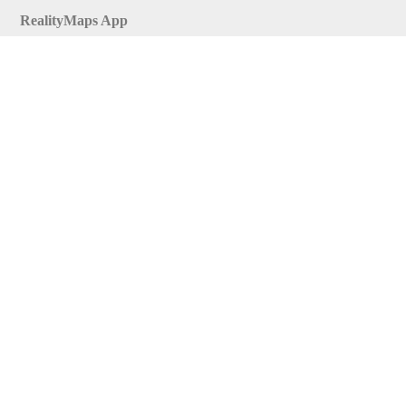
RealityMaps App
Tourenplaner
Touren finden
Shop
Touren entdecken
Schönste Wandertouren
Top-Touren
Top-Regionen
Skitouren
Infos & Service
News
FAQs
Über uns