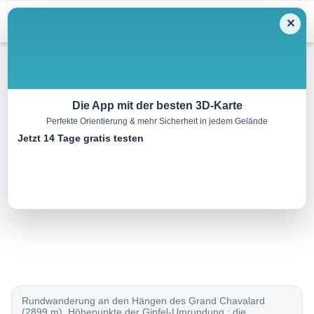
Menu
✕
Wandern
Die App mit der besten 3D-Karte
Perfekte Orientierung & mehr Sicherheit in jedem Gelände
Tour du Grand Chavalard
Jetzt 14 Tage gratis testen
15.0 km
05:45 h
1100 m
1100 m
Eine Tour von:
SchweizMobil
..
Rundwanderung an den Hängen des Grand Chavalard
(2899 m). Höhepunkte der Gipfel-Umrundung : die