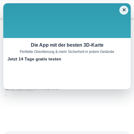
Menu
✕
Wandern
Die App mit der besten 3D-Karte
Perfekte Orientierung & mehr Sicherheit in jedem Gelände
Tour des Alpes Vaudoises,
Jetzt 14 Tage gratis testen
Etappe 7/8
22.0 km
06:45 h
1000 m
1150 m
Eine Tour von:
SchweizMobil
..