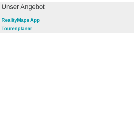
Unser Angebot
RealityMaps App
Tourenplaner
Touren finden
Shop
Touren entdecken
Schönste Wandertouren
Top-Touren
Top-Regionen
Skitouren
Infos & Service
News
FAQs