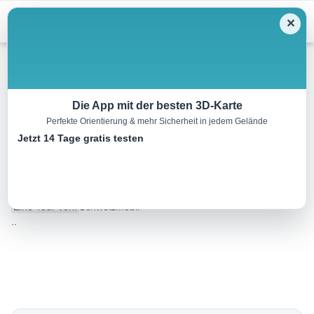
Menu
✕
Wandern
Die App mit der besten 3D-Karte
Perfekte Orientierung & mehr Sicherheit in jedem Gelände
Tour des Alpes Vaudoises,
Jetzt 14 Tage gratis testen
Etappe 3/8
15.0 km
04:15 h
400 m
880 m
Eine Tour von:
SchweizMobil
..