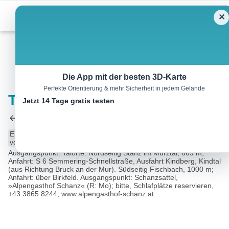
Skip
Menu
✕
to
content
Wandern
Die App mit der besten 3D-Karte
Perfekte Orientierung & mehr Sicherheit in jedem Gelände
Töllmarkogel, 1366 m
Jetzt 14 Tage gratis testen
5.7 km
02:30 h
327 m
327 m
Eine Tour
Rother Wanderführer Grazer Hausberge (Günter
von:
Auferbauer, Luise Auferbauer)
Ausgangspunkt: Talorte: Nordseitig Stanz im Mürztal, 669 m;
Anfahrt: S 6 Semmering-Schnellstraße, Ausfahrt Kindberg, Kindtal
(aus Richtung Bruck an der Mur). Südseitig Fischbach, 1000 m;
Anfahrt: über Birkfeld. Ausgangspunkt: Schanzsattel,
»Alpengasthof Schanz« (R: Mo); bitte, Schlafplätze reservieren,
+43 3865 8244; www.alpengasthof-schanz.at...