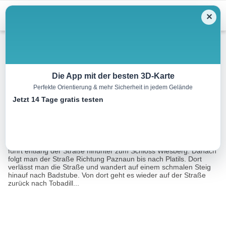
Menu
✕
Wandern
Die App mit der besten 3D-Karte
Perfekte Orientierung & mehr Sicherheit in jedem Gelände
Tobadill – Vorgiggl – Platils
Jetzt 14 Tage gratis testen
8.5 km
03:00 h
350 m
350 m
Eine Tour von:
Contwise
Die Rundwanderung beginnt bei der Pfarrkirche in Tobadill und
führt entlang der Straße hinunter zum Schloss Wiesberg. Danach
folgt man der Straße Richtung Paznaun bis nach Platils. Dort
verlässt man die Straße und wandert auf einem schmalen Steig
hinauf nach Badstube. Von dort geht es wieder auf der Straße
zurück nach Tobadill...