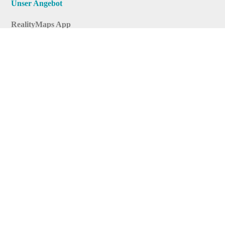
Unser Angebot
RealityMaps App
Tourenplaner
Touren finden
Shop
Touren entdecken
Schönste Wandertouren
Top-Touren
Top-Regionen
Skitouren
Infos & Service
News
FAQs