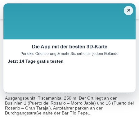
Menu
✕
Wandern
Die App mit der besten 3D-Karte
Perfekte Orientierung & mehr Sicherheit in jedem Gelände
Tiscamanita – Vega de Río
Jetzt 14 Tage gratis testen
Palmas
12.5 km
03:40 h
487 m
487 m
Eine Tour von:
Rother Wanderführer Fuerteventura (Rolf Goetz)
Ausgangspunkt: Tiscamanita, 250 m. Der Ort liegt an den
Buslinien 1 (Puerto del Rosario – Morro Jable) und 16 (Puerto del
Rosario – Gran Tarajal). Autofahrer parken an der
Durchgangsstraße nahe der Bar Tío Pepe...