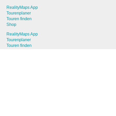
RealityMaps App
Tourenplaner
Touren finden
Shop
RealityMaps App
Tourenplaner
Touren finden
Shop
Touren entdecken
Schönste Wandertouren
Top-Touren
Top-Regionen
Skitouren
Schönste Wandertouren
Top-Touren