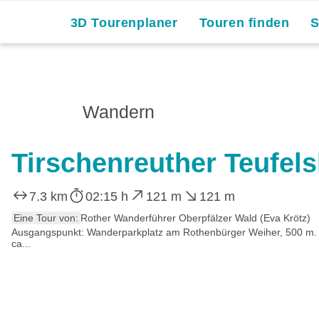
Skip
3D Tourenplaner
Touren finden
to
content
Wandern
Tirschenreuther Teufel
7.3 km
02:15 h
121 m
121 m
Eine Tour von:
Rother Wanderführer Oberpfälzer Wald (Eva Krötz)
Ausgangspunkt: Wanderparkplatz am Rothenbürger Weiher, 500 m. Z
ca...