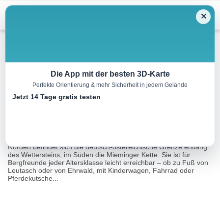
Menu
✕
Wandern
Die App mit der besten 3D-Karte
Perfekte Orientierung & mehr Sicherheit in jedem Gelände
Tillfussalm
Jetzt 14 Tage gratis testen
5.1 km
02:30 h
254 m
112 m
Eine Tour von:
Contwise
Die Alm liegt auf einer Seehöhe von 1.382 Metern Seehöhe. Im
Norden befindet sich die deutsch-östereichische Grenze entlang
des Wettersteins, im Süden die Mieminger Kette. Sie ist für
Bergfreunde jeder Altersklasse leicht erreichbar – ob zu Fuß von
Leutasch oder von Ehrwald, mit Kinderwagen, Fahrrad oder
Pferdekutsche...