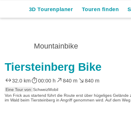
Skip
3D Tourenplaner
Touren finden
to
content
Mountainbike
Tiersteinberg Bike
32.0 km
00:00 h
840 m
840 m
Eine Tour von:
SchweizMobil
Von Frick aus startend führt die Route erst über hügeliges Gelände
im Wald beim Tiersteinberg in Angriff genommen wird. Auf dem Weg l