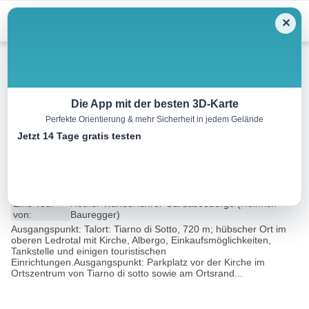
Menu
✕
Wandern
Die App mit der besten 3D-Karte
Perfekte Orientierung & mehr Sicherheit in jedem Gelände
Tiarno di Sotto – Rifugio
Jetzt 14 Tage gratis testen
Garda, 1708 m
21.0 km
10:00 h
1688 m
1688 m
Eine Tour
Rother Wanderführer Gardaseeberge (Heinrich
von:
Bauregger)
Ausgangspunkt: Talort: Tiarno di Sotto, 720 m; hübscher Ort im
oberen Ledrotal mit Kirche, Albergo, Einkaufsmöglichkeiten,
Tankstelle und einigen touristischen
Einrichtungen.Ausgangspunkt: Parkplatz vor der Kirche im
Ortszentrum von Tiarno di sotto sowie am Ortsrand...