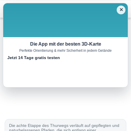
Menu
✕
Wandern
Die App mit der besten 3D-Karte
Perfekte Orientierung & mehr Sicherheit in jedem Gelände
Thurweg, Etappe 8/8
Jetzt 14 Tage gratis testen
15.0 km
03:30 h
110 m
140 m
Eine Tour von:
SchweizMobil
..
Die achte Etappe des Thurwegs verläuft auf gepflegten und
naturbelassenen Pfaden, die sich entlang einer