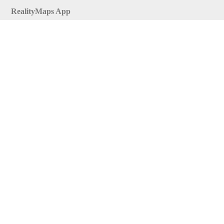
RealityMaps App
Tourenplaner
Touren finden
Shop
Touren entdecken
Schönste Wandertouren
Top-Touren
Top-Regionen
Skitouren
Infos & Service
News
FAQs
Über uns