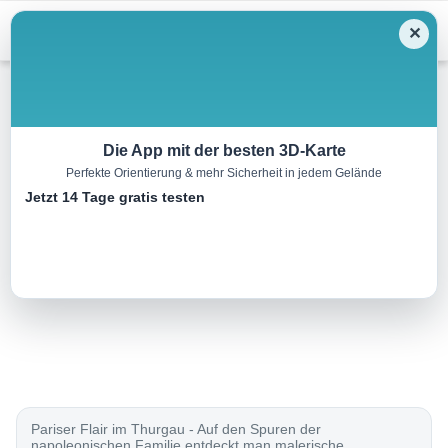
Menu
✕
Wandern
Die App mit der besten 3D-Karte
Perfekte Orientierung & mehr Sicherheit in jedem Gelände
Thurgauer Napoleon-Weg
Jetzt 14 Tage gratis testen
17.0 km
04:00 h
240 m
380 m
Eine Tour von:
SchweizMobil
..
Pariser Flair im Thurgau - Auf den Spuren der
napoleonischen Familie entdeckt man malerische