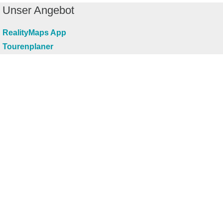
Unser Angebot
RealityMaps App
Tourenplaner
Touren finden
Shop
Touren entdecken
Schönste Wandertouren
Top-Touren
Top-Regionen
Skitouren
Infos & Service
News
FAQs