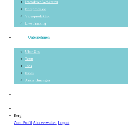
Interaktive Webkarten
Printprodukte
Videoproduktion
Live Tracking
Unternehmen
Über Uns
Team
Jobs
News
Auszeichnungen
Berg
Zum Profil
Abo verwalten
Logout