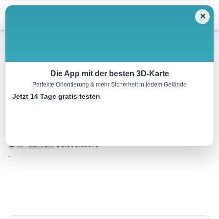
Menu
✕
Wandern
Die App mit der besten 3D-Karte
Perfekte Orientierung & mehr Sicherheit in jedem Gelände
Thayatalweg 630 – 12. Etappe:
Jetzt 14 Tage gratis testen
Hardegg – Retz
18.4 km
04:45 h
630 m
660 m
Eine Tour von:
Outdooractive
..