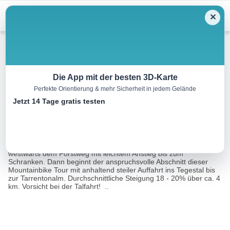
Menu
✕
Mountainbike
Die App mit der besten 3D-Karte
Perfekte Orientierung & mehr Sicherheit in jedem Gelände
Tegestal (Nr. 633)
Jetzt 14 Tage gratis testen
8.7 km
00:00 h
700 m
73 m
Eine Tour von:
Contwise
Vom Startpunkt der Tour beim Rastland folgt man zunächst
westwärts dem Forstweg mit leichtem Anstieg bis zum
Schranken. Dann beginnt der anspruchsvolle Abschnitt dieser
Mountainbike Tour mit anhaltend steiler Auffahrt ins Tegestal bis
zur Tarrentonalm. Durchschnittliche Steigung 18 - 20% über ca. 4
km. Vorsicht bei der Talfahrt! ..