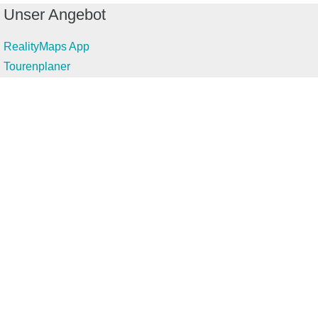
Unser Angebot
RealityMaps App
Tourenplaner
Touren finden
Shop
Touren entdecken
Schönste Wandertouren
Top-Touren
Top-Regionen
Skitouren
Infos & Service
News
FAQs