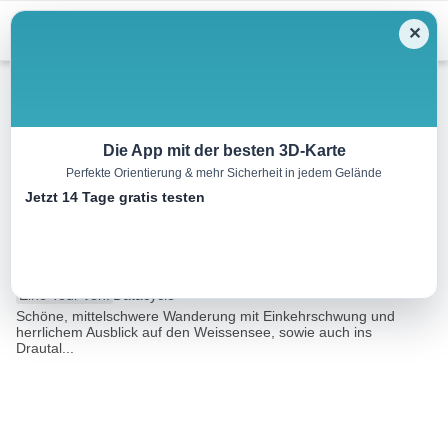
Menu
✕
Wandern
Die App mit der besten 3D-Karte
Perfekte Orientierung & mehr Sicherheit in jedem Gelände
Techendorf-Tschabitscher-
Jetzt 14 Tage gratis testen
Kreuzwirt
6.1 km
01:59 h
153 m
111 m
Eine Tour von:
Datacycle
Schöne, mittelschwere Wanderung mit Einkehrschwung und
herrlichem Ausblick auf den Weissensee, sowie auch ins
Drautal...