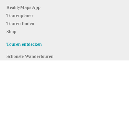
RealityMaps App
Tourenplaner
Touren finden
Shop
Touren entdecken
Schönste Wandertouren
Top-Touren
Top-Regionen
Skitouren
Infos & Service
News
FAQs
Über uns