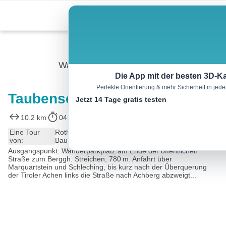
Skip
Menu
to
content
Wandern
Die App mit der besten 3D-Ka
Perfekte Orientierung & mehr Sicherheit in je
Taubensee
Jetzt 14 Tage gratis testen
10.2 km
04:00 h
629 m
629 m
Eine Tour
Rother Wanderführer Chiemgau (Heinrich
von:
Bauregger)
Ausgangspunkt: Wanderparkplatz am Ende der öffentlichen
Straße zum Berggh. Streichen, 780 m. Anfahrt über
Marquartstein und Schleching, bis kurz nach der Überquerung
der Tiroler Achen links die Straße nach Achberg abzweigt...