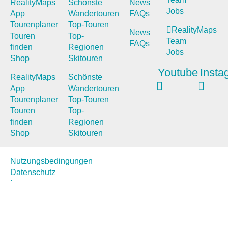
RealityMaps
Schönste
News
Jobs
App
Wandertouren
FAQs
Tourenplaner
Top-Touren
RealityMaps
News
Touren
Top-
Team
FAQs
finden
Regionen
Jobs
Shop
Skitouren
Youtube
Insta
RealityMaps
Schönste
App
Wandertouren
Tourenplaner
Top-Touren
Touren
Top-
finden
Regionen
Shop
Skitouren
Nutzungsbedingungen
Datenschutz
Impressum
Nutzungsbedingungen
Datenschutz
Impressum