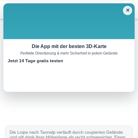
Menu
✕
Langlauf
Die App mit der besten 3D-Karte
Perfekte Orientierung & mehr Sicherheit in jedem Gelände
Tannalp-Loipe
Jetzt 14 Tage gratis testen
12.0 km
00:00 h
280 m
280 m
Eine Tour von:
SchweizMobil
..
Die Loipe nach Tannalp verläuft durch coupiertes Gelände
und gilt dank ihrer Höhenlage als recht schneesicher. Einen