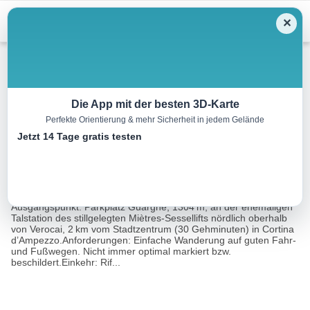
Skip
Menu
✕
to
content
Wandern
Die App mit der besten 3D-Karte
Perfekte Orientierung & mehr Sicherheit in jedem Gelände
Tamarin-Höhenweg
Jetzt 14 Tage gratis testen
10.0 km
03:30 h
502 m
502 m
Eine Tour
Rother Wanderführer Dolomiten 6 - Cortina
von:
d'Ampezzo (Franz Hauleitner)
Ausgangspunkt: Parkplatz Guargnè, 1304 m, an der ehemaligen
Talstation des stillgelegten Miètres-Sessellifts nördlich oberhalb
von Verocai, 2 km vom Stadtzentrum (30 Gehminuten) in Cortina
d’Ampezzo.Anforderungen: Einfache Wanderung auf guten Fahr-
und Fußwegen. Nicht immer optimal markiert bzw.
beschildert.Einkehr: Rif...