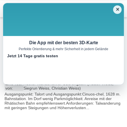
Skip
Menu
✕
to
content
Wandern
Die App mit der besten 3D-Karte
Perfekte Orientierung & mehr Sicherheit in jedem Gelände
Talweg von S-chanf nach
Jetzt 14 Tage gratis testen
Bever
19.2 km
05:00 h
395 m
312 m
Eine Tour
Rother Wanderführer Oberengadin (Rudolf Weiss,
von:
Siegrun Weiss, Christian Weiss)
Ausgangspunkt: Talort und Ausgangspunkt:Cinuos-chel, 1628 m.
Bahnstation. Im Dorf wenig Parkmöglichkeit. Anreise mit der
Rhätischen Bahn empfehlenswert.Anforderungen: Talwanderung
mit geringen Steigungen und Höhenverlusten...