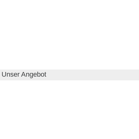
Unser Angebot
RealityMaps App
Tourenplaner
Touren finden
Shop
Touren entdecken