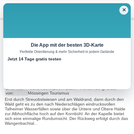
Menu
✕
Wandern
Die App mit der besten 3D-Karte
Perfekte Orientierung & mehr Sicherheit in jedem Gelände
Talheimer Wasserfälle und
Jetzt 14 Tage gratis testen
Salmendinger Kapelle
10.6 km
03:45 h
405 m
405 m
Eine Tour
Tourismusnetzwerk Baden-Württemberg, Stadt
von:
Mössingen Tourismus
Erst durch Streuobstwiesen und am Waldrand, dann durch den
Wald geht es zu den nach Niederschlägen eindrucksvollen
Talheimer Wasserfällen sowie über die Untere und Obere Halde
zur Albhochfläche hoch auf den Kornbühl. An der Kapelle bietet
sich eine einmalige Rundumsicht. Der Rückweg erfolgt durch das
Wangenbachtal...