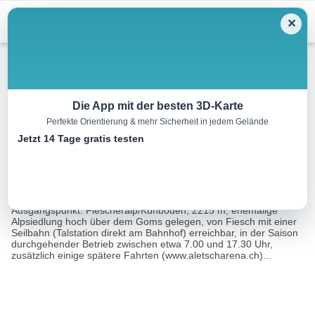
Menu
✕
Wandern
Die App mit der besten 3D-Karte
Perfekte Orientierung & mehr Sicherheit in jedem Gelände
Tälligrat und Märjelenseen
Jetzt 14 Tage gratis testen
19.9 km
05:15 h
697 m
989 m
Eine Tour
Rother Wanderführer Oberwallis (Michael Waeber,
von:
Marianne Bauer)
Ausgangspunkt: Fiescheralp/Kühboden, 2215 m, ehemalige
Alpsiedlung hoch über dem Goms gelegen, von Fiesch mit einer
Seilbahn (Talstation direkt am Bahnhof) erreichbar, in der Saison
durchgehender Betrieb zwischen etwa 7.00 und 17.30 Uhr,
zusätzlich einige spätere Fahrten (www.aletscharena.ch)...