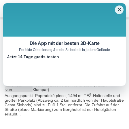
Menu
✕
Wandern
Die App mit der besten 3D-Karte
Perfekte Orientierung & mehr Sicherheit in jedem Gelände
Symbolický cintorín pod
Jetzt 14 Tage gratis testen
Ostrvou
2.1 km
00:40 h
65 m
65 m
Eine Tour
Rother Wanderführer Hohe Tatra (Václav
von:
Klumpar)
Ausgangspunkt: Popradské pleso, 1494 m. TEŽ-Haltestelle und
großer Parkplatz (Abzweig ca. 2 km nördlich von der Hauptstraße
Cesta Slobody) sind zu Fuß 1 Std. entfernt. Die Zufahrt auf der
Straße (blaue Markierung) zum Berghotel ist nur Hotelgästen
erlaubt...