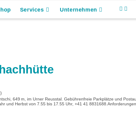
Shop
Services
Unternehmen
chachhütte
)
ntschi, 649 m, im Urner Reusstal. Gebührenfreie Parkplätze und Postaut
ahr und Herbst von 7.55 bis 17.55 Uhr, +41 41 8831688.Anforderungen: