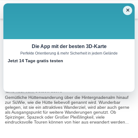
Menu
✕
Wandern
Die App mit der besten 3D-Karte
Perfekte Orientierung & mehr Sicherheit in jedem Gelände
Südwiener Hütte |
Jetzt 14 Tage gratis testen
Wanderroute 05
9.7 km
04:00 h
520 m
520 m
Eine Tour von:
Outdooractive
Gemütliche Hüttenwanderung über die Hintergnadenalm hinauf
zur SüWie, wie die Hütte liebevoll genannt wird. Wunderbar
gelegen, ist sie ein attraktives Wanderziel, wird aber auch gerne
als Ausgangspunkt für weitere Wanderungen genutzt. Ob
Spirzinger, Spazeck oder Großer Pleißlingkeil, viele
eindrucksvolle Touren können von hier aus erwandert werden...