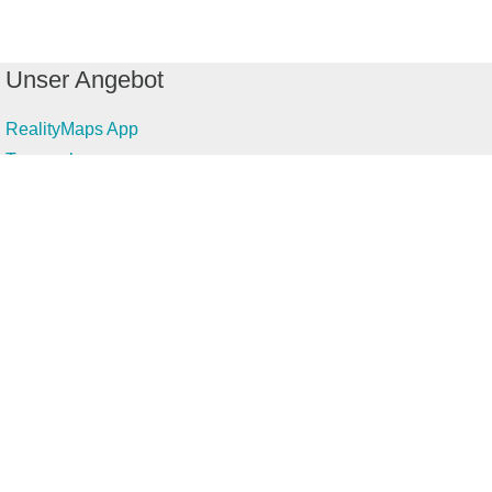
Unser Angebot
RealityMaps App
Tourenplaner
Touren finden
Shop
Touren entdecken
Schönste Wandertouren
Top-Touren
Top-Regionen
Skitouren
Infos & Service
News