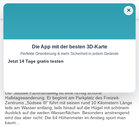
Menu
✕
Wandern
Die App mit der besten 3D-Karte
Perfekte Orientierung & mehr Sicherheit in jedem Gelände
Südsee Panoramaweg
Jetzt 14 Tage gratis testen
10.0 km
03:00 h
153 m
153 m
Eine Tour
Tourismusnetzwerk Baden-Württemberg, Stadt
von:
Mengen
Der Südsee Panoramaweg ist eine richtig schöne
Halbtagswanderung. Er beginnt am Parkplatz des Freizeit-
Zentrums „Südsee III“ führt mit seinen rund 10 Kilometern Länge
teils am Wasser entlang, teils hinauf auf die Hügel mit schönem
Ausblick auf die weiten Wasserflächen. Besonders anstrengend
wird das aber nicht: Die 64 Höhenmeter im Anstieg spürt man
kaum...