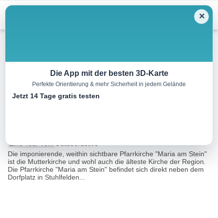
Menu
✕
Wandern
Die App mit der besten 3D-Karte
Perfekte Orientierung & mehr Sicherheit in jedem Gelände
Stuhlfelden: Bamerrunde
Jetzt 14 Tage gratis testen
Wegnr. 16, 7
2.9 km
01:00 h
84 m
85 m
Eine Tour von:
Outdooractive
Die imponierende, weithin sichtbare Pfarrkirche "Maria am Stein"
ist die Mutterkirche und wohl auch die älteste Kirche der Region.
Die Pfarrkirche "Maria am Stein" befindet sich direkt neben dem
Dorfplatz in Stuhlfelden...