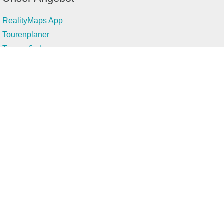
RealityMaps App
Tourenplaner
Touren finden
Shop
Touren entdecken
Schönste Wandertouren
Top-Touren
Top-Regionen
Skitouren
Infos & Service
News
FAQs
Über uns