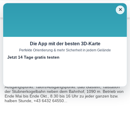
Menu
✕
Wandern
Die App mit der besten 3D-Karte
Perfekte Orientierung & mehr Sicherheit in jedem Gelände
Stubnerkogel, 2246 m
Jetzt 14 Tage gratis testen
9.4 km
03:00 h
38 m
1168 m
Eine Tour
Rother Wanderführer Gasteinertal (Sepp und Marc
von:
Brandl)
Ausgangspunkt: Talort/Ausgangspunkt: Bad Gastein, Talstation
der Stubnerkogelbahn neben dem Bahnhof, 1090 m. Betrieb von
Ende Mai bis Ende Okt., 8.30 bis 16 Uhr zu jeder ganzen bzw.
halben Stunde, +43 6432 64550...