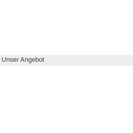
Unser Angebot
RealityMaps App
Tourenplaner
Touren finden
Shop
Touren entdecken
Schönste Wandertouren
Top-Touren