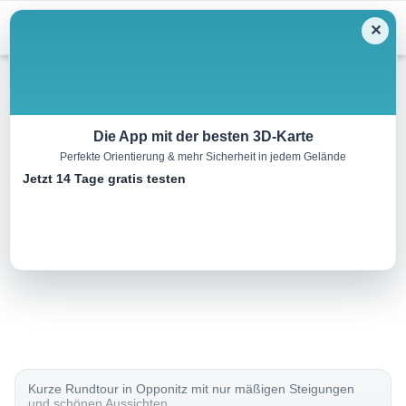
Menu
✕
Wandern
Die App mit der besten 3D-Karte
Perfekte Orientierung & mehr Sicherheit in jedem Gelände
Strubbweg
Jetzt 14 Tage gratis testen
7.5 km
02:05 h
183 m
183 m
Eine Tour von:
Outdooractive
..
Kurze Rundtour in Opponitz mit nur mäßigen Steigungen
und schönen Aussichten.