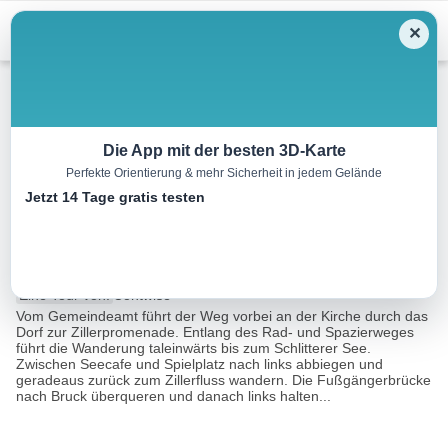
Menu
✕
Wandern
Die App mit der besten 3D-Karte
Perfekte Orientierung & mehr Sicherheit in jedem Gelände
Strass – Schlitters – Bruck –
Jetzt 14 Tage gratis testen
Strass
7.6 km
01:45 h
15 m
15 m
Eine Tour von:
Contwise
Vom Gemeindeamt führt der Weg vorbei an der Kirche durch das
Dorf zur Zillerpromenade. Entlang des Rad- und Spazierweges
führt die Wanderung taleinwärts bis zum Schlitterer See.
Zwischen Seecafe und Spielplatz nach links abbiegen und
geradeaus zurück zum Zillerfluss wandern. Die Fußgängerbrücke
nach Bruck überqueren und danach links halten...