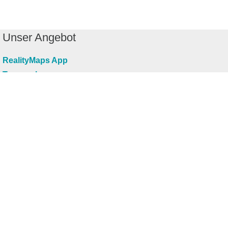
Unser Angebot
RealityMaps App
Tourenplaner
Touren finden
Shop
Touren entdecken
Schönste Wandertouren
Top-Touren
Top-Regionen
Skitouren
Infos & Service
News