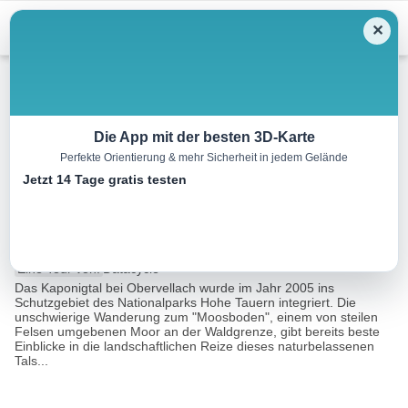
Menu
✕
Wandern
Die App mit der besten 3D-Karte
Perfekte Orientierung & mehr Sicherheit in jedem Gelände
Stranighütte – Moosboden
Jetzt 14 Tage gratis testen
(Kaponigtal)
12.9 km
04:30 h
804 m
804 m
Eine Tour von:
Datacycle
Das Kaponigtal bei Obervellach wurde im Jahr 2005 ins
Schutzgebiet des Nationalparks Hohe Tauern integriert. Die
unschwierige Wanderung zum "Moosboden", einem von steilen
Felsen umgebenen Moor an der Waldgrenze, gibt bereits beste
Einblicke in die landschaftlichen Reize dieses naturbelassenen
Tals...