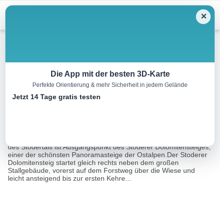
Menu
✕
Wandern
Die App mit der besten 3D-Karte
Perfekte Orientierung & mehr Sicherheit in jedem Gelände
Stoderer Dolomitensteig
Jetzt 14 Tage gratis testen
8.8 km
04:51 h
827 m
832 m
Eine Tour von:
TOURDATA
Der Almgasthof Baumschlagerreith (724 m Seehöhe) am Ende
des Stodertals ist Ausgangspunkt des Stoderer Dolomitensteiges,
einer der schönsten Panoramasteige der Ostalpen.Der Stoderer
Dolomitensteig startet gleich rechts neben dem großen
Stallgebäude, vorerst auf dem Forstweg über die Wiese und
leicht ansteigend bis zur ersten Kehre...