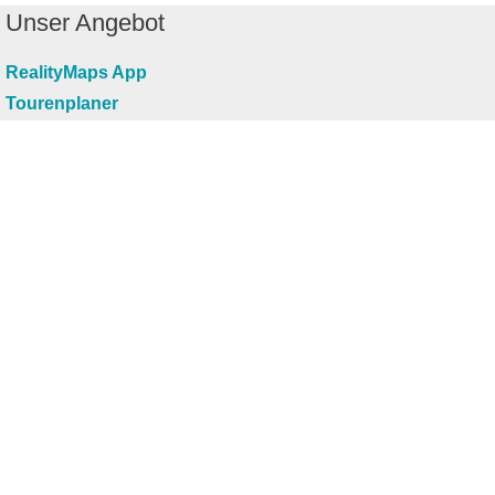
Unser Angebot
RealityMaps App
Tourenplaner
Touren finden
Shop
Touren entdecken
Schönste Wandertouren
Top-Touren
Top-Regionen
Skitouren
Infos & Service
News
FAQs