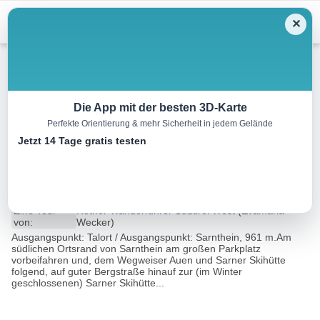
Menu
✕
Schneeschuh
Die App mit der besten 3D-Karte
Perfekte Orientierung & mehr Sicherheit in jedem Gelände
Stoanerne Mandln, 2003 m,
Jetzt 14 Tage gratis testen
(von Osten)
7.4 km
02:30 h
407 m
407 m
Eine Tour
Rother Wanderführer Südtirol West (Evamaria
von:
Wecker)
Ausgangspunkt: Talort / Ausgangspunkt: Sarnthein, 961 m.Am
südlichen Ortsrand von Sarnthein am großen Parkplatz
vorbeifahren und, dem Wegweiser Auen und Sarner Skihütte
folgend, auf guter Bergstraße hinauf zur (im Winter
geschlossenen) Sarner Skihütte...