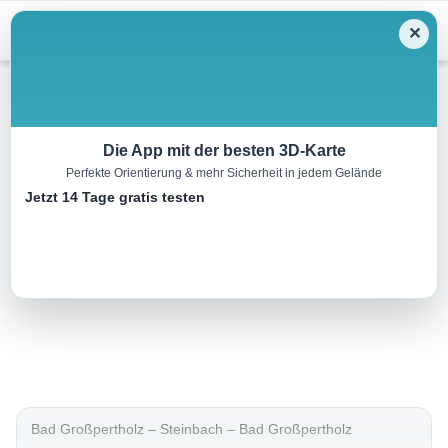
Menu
✕
Wandern
Die App mit der besten 3D-Karte
Perfekte Orientierung & mehr Sicherheit in jedem Gelände
Steinbachweg
Jetzt 14 Tage gratis testen
3.9 km
01:15 h
93 m
93 m
Eine Tour von:
Outdooractive
Rundwanderweg Nr. 84..
Bad Großpertholz – Steinbach – Bad Großpertholz