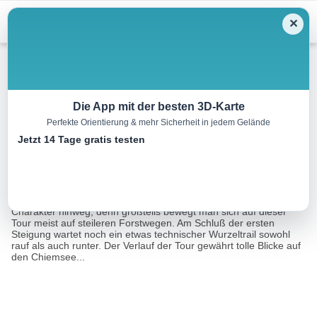
Menu
✕
Mountainbike
Die App mit der besten 3D-Karte
Perfekte Orientierung & mehr Sicherheit in jedem Gelände
Staudach-Zinnkopf
Jetzt 14 Tage gratis testen
25.0 km
03:30 h
m
m
Eine Tour von:
3D RealityMaps GmbH
Das erste Auf und Ab auf einem Trail täuscht etwas über den
Charakter hinweg, denn großteils bewegt man sich auf dieser
Tour meist auf steileren Forstwegen. Am Schluß der ersten
Steigung wartet noch ein etwas technischer Wurzeltrail sowohl
rauf als auch runter. Der Verlauf der Tour gewährt tolle Blicke auf
den Chiemsee...