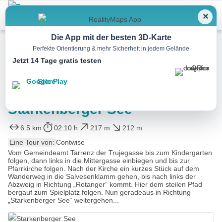
Menu
✕
Die App mit der besten 3D-Karte
Perfekte Orientierung & mehr Sicherheit in jedem Gelände
Jetzt 14 Tage gratis testen
Wandern
Starkenberger See
6.5 km
02:10 h
217 m
212 m
Eine Tour von:
Contwise
Vom Gemeindeamt Tarrenz der Trujegasse bis zum Kindergarten
folgen, dann links in die Mittergasse einbiegen und bis zur
Pfarrkirche folgen. Nach der Kirche ein kurzes Stück auf dem
Wanderweg in die Salvesenklamm gehen, bis nach links der
Abzweig in Richtung „Rotanger“ kommt. Hier dem steilen Pfad
bergauf zum Spielplatz folgen. Nun geradeaus in Richtung
„Starkenberger See“ weitergehen...