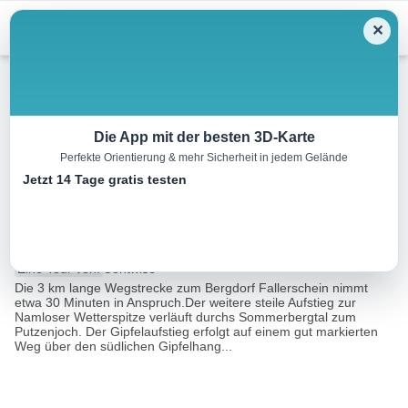
Menu
✕
Wandern
Die App mit der besten 3D-Karte
Perfekte Orientierung & mehr Sicherheit in jedem Gelände
Stanzach – Namloser
Jetzt 14 Tage gratis testen
Wetterspitze
7.3 km
00:00 h
1236 m
m
Eine Tour von:
Contwise
Die 3 km lange Wegstrecke zum Bergdorf Fallerschein nimmt
etwa 30 Minuten in Anspruch.Der weitere steile Aufstieg zur
Namloser Wetterspitze verläuft durchs Sommerbergtal zum
Putzenjoch. Der Gipfelaufstieg erfolgt auf einem gut markierten
Weg über den südlichen Gipfelhang...