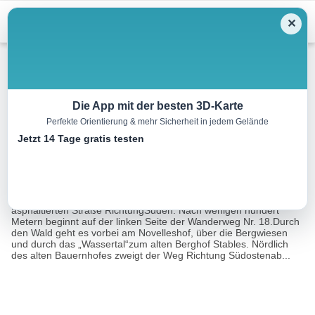
Menu
✕
Wandern
Die App mit der besten 3D-Karte
Perfekte Orientierung & mehr Sicherheit in jedem Gelände
Stables – Bergresort Jochelius
Jetzt 14 Tage gratis testen
7.2 km
00:00 h
547 m
61 m
Eine Tour von:
Contwise
Oberhalb der Dorfkirche in Nauders geht es zunächst entlang der
asphaltierten Straße RichtungSüden. Nach wenigen hundert
Metern beginnt auf der linken Seite der Wanderweg Nr. 18.Durch
den Wald geht es vorbei am Novelleshof, über die Bergwiesen
und durch das „Wassertal“zum alten Berghof Stables. Nördlich
des alten Bauernhofes zweigt der Weg Richtung Südostenab...