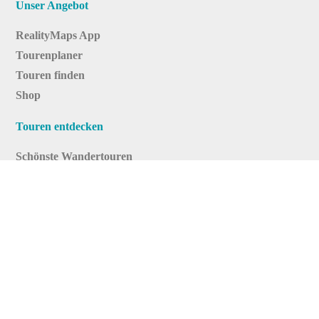
Unser Angebot
RealityMaps App
Tourenplaner
Touren finden
Shop
Touren entdecken
Schönste Wandertouren
Top-Touren
Top-Regionen
Skitouren
Infos & Service
News
FAQs