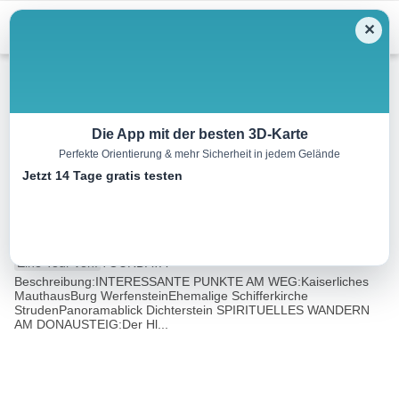
Menu
✕
Wandern
Die App mit der besten 3D-Karte
Perfekte Orientierung & mehr Sicherheit in jedem Gelände
St. Nikola: Burg Werfenstein
Jetzt 14 Tage gratis testen
Wanderweg
5.7 km
02:30 h
187 m
187 m
Eine Tour von:
TOURDATA
Beschreibung:INTERESSANTE PUNKTE AM WEG:Kaiserliches
MauthausBurg WerfensteinEhemalige Schifferkirche
StrudenPanoramablick Dichterstein SPIRITUELLES WANDERN
AM DONAUSTEIG:Der Hl...