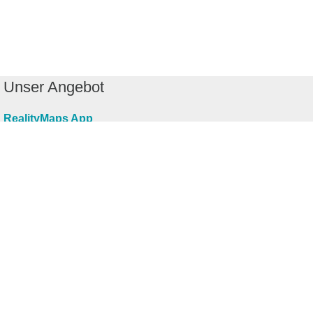
Unser Angebot
RealityMaps App
Tourenplaner
Touren finden
Shop
Touren entdecken
Schönste Wandertouren
Top-Touren
Top-Regionen
Skitouren