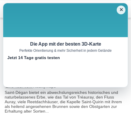
Menu
✕
Wandern
Die App mit der besten 3D-Karte
Perfekte Orientierung & mehr Sicherheit in jedem Gelände
St-Dégan-Vallée de Tréauray
Jetzt 14 Tage gratis testen
Rundgang
8.8 km
01:45 h
85 m
85 m
Eine Tour von:
RealityMaps
Saint-Dégan bietet ein abwechslungsreiches historisches und
naturbelassenes Erbe, wie das Tal von Tréauray, den Fluss
Auray, viele Reetdachhäuser, die Kapelle Saint-Quirin mit ihrem
als heilend angesehenen Brunnen sowie den Obstgarten zur
Erhaltung alter Sorten...