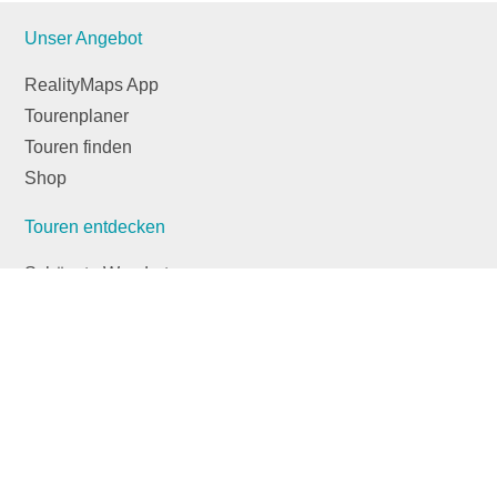
Unser Angebot
RealityMaps App
Tourenplaner
Touren finden
Shop
Touren entdecken
Schönste Wandertouren
Top-Touren
Top-Regionen
Skitouren
Infos & Service
News
FAQs