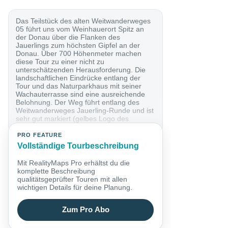
Das Teilstück des alten Weitwanderweges
05 führt uns vom Weinhauerort Spitz an
der Donau über die Flanken des
Jauerlings zum höchsten Gipfel an der
Donau. Über 700 Höhenmeter machen
diese Tour zu einer nicht zu
unterschätzenden Herausforderung. Die
landschaftlichen Eindrücke entlang der
Tour und das Naturparkhaus mit seiner
Wachauterrasse sind eine ausreichende
Belohnung. Der Weg führt entlang des
Weitwanderweges Jauerling-Runde und ist
sehr gut markiert (gelbes Logo des
Naturparks) und des...
PRO FEATURE
Vollständige Tourbeschreibung
Mit RealityMaps Pro erhältst du die
komplette Beschreibung
qualitätsgeprüfter Touren mit allen
wichtigen Details für deine Planung.
Zum Pro Abo